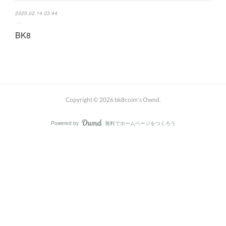
2025.02.14 03:44
BK8
Copyright ©
2026
bk8coim's Ownd
.
Powered by
無料でホームページをつくろう
AmebaOwnd
フォロー